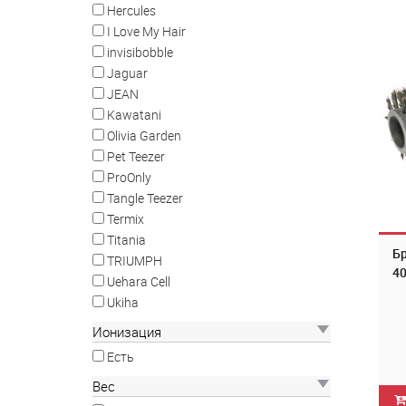
Hercules
I Love My Hair
invisibobble
Jaguar
JEAN
Kawatani
Olivia Garden
Pet Teezer
ProOnly
Tangle Teezer
Termix
Titania
Бр
TRIUMPH
4
Uehara Cell
Ukiha
Ионизация
Есть
Вес