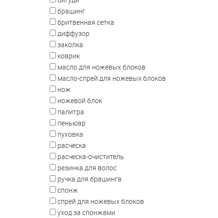
брашинг
бритвенная сетка
диффузор
заколка
коврик
масло для ножевых блоков
масло-спрей для ножевых блоков
нож
ножевой блок
палитра
пеньюар
пуховка
расческа
расческа-очиститель
резинка для волос
ручка для брашинга
спонж
спрей для ножевых блоков
уход за спонжами