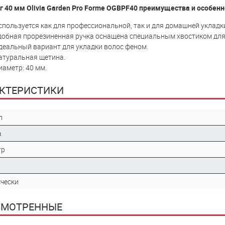
 40 мм Olivia Garden Pro Forme OGBPF40 преимущества и особенн
спользуется как для профессиональной, так и для домашней укладк
добная прорезиненная ручка оснащена специальным хвостиком для
деальный вариант для укладки волос феном.
атуральная щетина.
иаметр: 40 мм.
КТЕРИСТИКИ
л
а
тр
счески
СМОТРЕННЫЕ