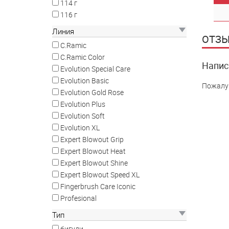
114 г
116 г
Линия
ОТЗЫ
C.Ramic
C.Ramic Color
Напис
Evolution Special Care
Evolution Basic
Пожалу
Evolution Gold Rose
Evolution Plus
Evolution Soft
Evolution XL
Expert Blowout Grip
Expert Blowout Heat
Expert Blowout Shine
Expert Blowout Speed XL
Fingerbrush Care Iconic
Profesional
Тип
бигуди