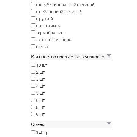
с комбинированной щетиной
с нейлоновой щетиной
с ручкой
с хвостиком
термобрашинг
туннельная щетка
щетка
Количество предметов в упаковке
10 шт
2 шт
3 шт
4 шт
5 шт
6 шт
8 шт
9 шт
Объем
140 гр