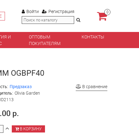
Войти
Регистрация
0
Е
ТИЯ И
ОПТОВЫМ
КОНТАКТЫ
С
ПОКУПАТЕЛЯМ
ММ OGBPF40
сть:
Предзаказ
В сравнение
итель:
Olivia Garden
ID2113
.00 р.
В КОРЗИНУ