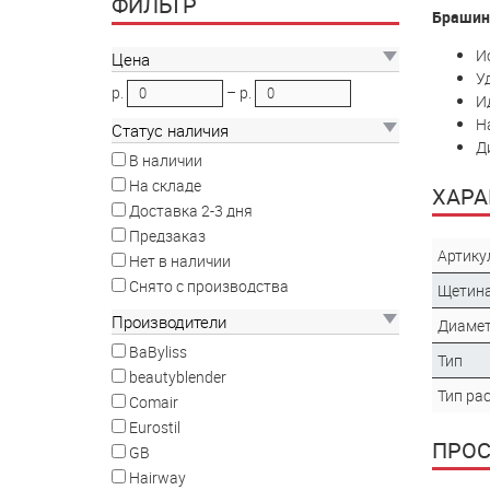
ФИЛЬТР
Брашинг
И
Цена
У
р.
–
р.
И
Н
Статус наличия
Д
В наличии
На складе
ХАРА
Доставка 2-3 дня
Предзаказ
Артику
Нет в наличии
Снято с производства
Щетин
Производители
Диаме
BaByliss
Тип
beautyblender
Тип ра
Comair
Eurostil
ПРО
GB
Hairway