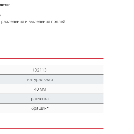
ости:
и.
 разделения и выделения прядей.
ID2113
натуральная
40 мм
расческа
брашинг