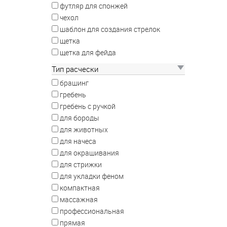
футляр для спонжей
чехол
шаблон для создания стрелок
щетка
щетка для фейда
Тип расчески
брашинг
гребень
гребень с ручкой
для бороды
для животных
для начеса
для окрашивания
для стрижки
для укладки феном
компактная
массажная
профессиональная
прямая