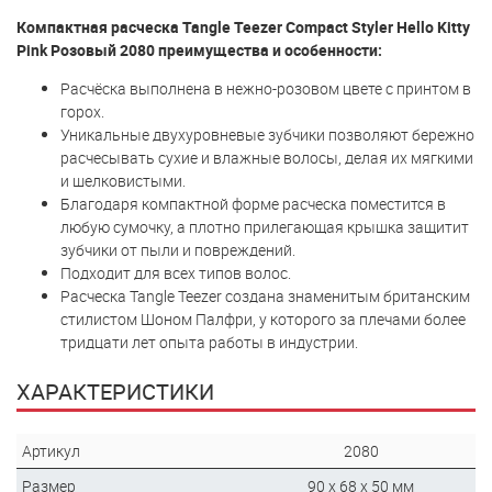
Компактная расческа Tangle Teezer Compact Styler Hello Kitty
Pink Розовый 2080 преимущества и особенности:
Расчёска выполнена в нежно-розовом цвете с принтом в
горох.
Уникальные двухуровневые зубчики позволяют бережно
расчесывать сухие и влажные волосы, делая их мягкими
и шелковистыми.
Благодаря компактной форме расческа поместится в
любую сумочку, а плотно прилегающая крышка защитит
зубчики от пыли и повреждений.
Подходит для всех типов волос.
Расческа Tangle Teezer создана знаменитым британским
стилистом Шоном Палфри, у которого за плечами более
тридцати лет опыта работы в индустрии.
ХАРАКТЕРИСТИКИ
Артикул
2080
Размер
90 x 68 x 50 мм