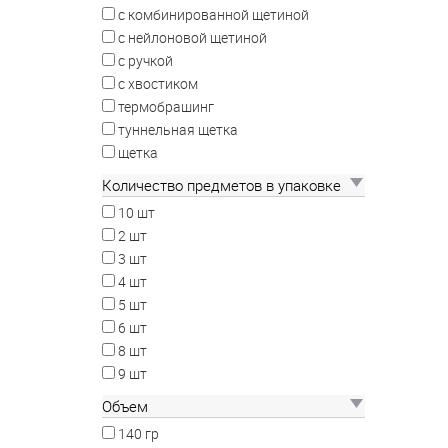
с комбинированной щетиной
с нейлоновой щетиной
с ручкой
с хвостиком
термобрашинг
туннельная щетка
щетка
Количество предметов в упаковке
10 шт
2 шт
3 шт
4 шт
5 шт
6 шт
8 шт
9 шт
Объем
140 гр