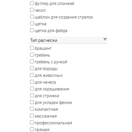
футляр для спонжей
чехол
шаблон для создания стрелок
щетка
щетка для фейда
Тип расчески
брашинг
гребень
гребень с ручкой
для бороды
для животных
для начеса
для окрашивания
для стрижки
для укладки феном
компактная
массажная
профессиональная
прямая