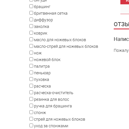
брашинг
бритвенная сетка
диффузор
ОТЗЫ
заколка
коврик
Напис
масло для ножевых блоков
масло-спрей для ножевых блоков
Пожалу
нож
ножевой блок
палитра
пеньюар
пуховка
расческа
расческа-очиститель
резинка для волос
ручка для брашинга
спонж
спрей для ножевых блоков
уход за спонжами