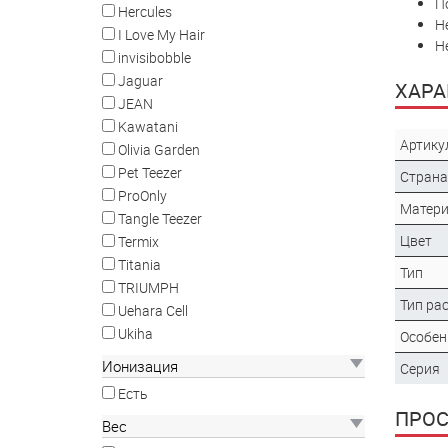
П
Hercules
Н
I Love My Hair
Н
invisibobble
Jaguar
ХАРА
JEAN
Kawatani
Артику
Olivia Garden
Pet Teezer
Страна
ProOnly
Матер
Tangle Teezer
Цвет
Termix
Titania
Тип
TRIUMPH
Тип ра
Uehara Cell
Ukiha
Особен
Ионизация
Серия
Есть
ПРО
Вес