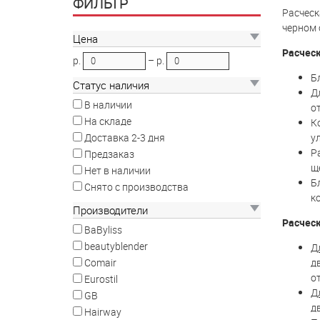
ФИЛЬТР
Расческ
черном 
Цена
Расческ
р.
–
р.
Б
Статус наличия
Д
В наличии
о
На складе
К
у
Доставка 2-3 дня
Р
Предзаказ
щ
Нет в наличии
Б
Снято с производства
ко
Производители
Расческ
BaByliss
beautyblender
Д
д
Comair
о
Eurostil
Д
GB
д
Hairway