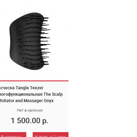
сческа Tangle Teezer
огофункциональная The Scalp
foliator and Massager Onyx
ack Черный 2268
Нет в наличии
1 500.00 р.
В корзину
Купить в 1 клик