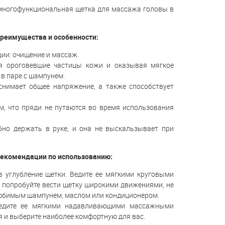
8 - многофункциональная щетка для массажа головы в
8 преимущества и особенности:
ии: очищение и массаж.
яя ороговевшие частицы кожи и оказывая мягкое
в паре с шампунем.
снимает общее напряжение, а также способствует
, что пряди не путаются во время использования
но держать в руке, и она не выскальзывает при
8 рекомендации по использованию:
 углубление щетки. Ведите ее мягкими круговыми
е попробуйте вести щетку широкими движениями, не
 любимым шампунем, маслом или кондиционером.
Ведите ее мягкими надавливающими массажными
я и выберите наиболее комфортную для вас.