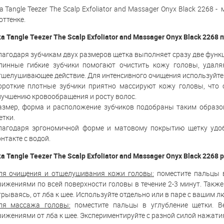
а Tangle Teezer The Scalp Exfoliator and Massager Onyx Black 226
оттенке.
а Tangle Teezer The Scalp Exfoliator and Massager Onyx Black 226
лагодаря зубчикам двух размеров щетка выполняет сразу две функц
линные гибкие зубчики помогают очистить кожу головы, удал
тшелушивающее действие. Для интенсивного очищения используйте 
ороткие плотные зубчики приятно массируют кожу головы, что 
лучшению кровообращения и росту волос.
азмер, форма и расположение зубчиков подобраны таким образом
етки.
лагодаря эргономичной форме и матовому покрытию щетку удоб
нтакте с водой.
а Tangle Teezer The Scalp Exfoliator and Massager Onyx Black 226
ля очищения и отшелушивания кожи головы:
поместите пальцы в
вижениями по всей поверхности головы в течение 2-3 минут. Такж
трываясь, от лба к шее. Используйте отдельно или в паре с вашим
ля массажа головы:
поместите пальцы в углубление щетки. 
вижениями от лба к шее. Экспериментируйте с разной силой нажати