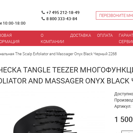
+7 495 212-18-49
ПЕРЕЗВОНИТЕ МН
8 800 333-43-84
и 10:00-18:00
ВОВАЯ
О
ДОСТАВКА
ОПЛАТА
ГАРАН
ОРМАЦИЯ
КОМПАНИИ
СЕРВИ
альная The Scalp Exfoliator and Massager Onyx Black Черный 2268
ЧЕСКА TANGLE TEEZER МНОГОФУНКЦ
OLIATOR AND MASSAGER ONYX BLACK
Доступно
Производ
Артикул:
1 500