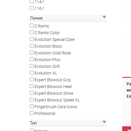
114 г
116 г
Линия
C.Ramic
C.Ramic Color
Evolution Special Care
Evolution Basic
Evolution Gold Rose
Evolution Plus
Evolution Soft
Evolution XL
Expert Blowout Grip
Ра
Expert Blowout Heat
мн
Expert Blowout Shine
Ex
Expert Blowout Speed XL
Bl
Fingerbrush Care Iconic
Profesional
Тип
бигуди