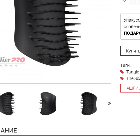
Упакуе
особе
ПОДАР
Купить
Теги:
Tangle
The Sc
НАШЛИ 
АНИЕ