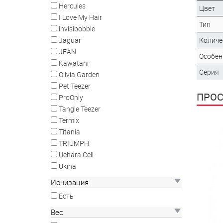
Hercules
Цвет
I Love My Hair
Тип
invisibobble
Количе
Jaguar
JEAN
Особен
Kawatani
Серия
Olivia Garden
Pet Teezer
ПРО
ProOnly
Tangle Teezer
Termix
Titania
TRIUMPH
Uehara Cell
Ukiha
Ионизация
Есть
Вес