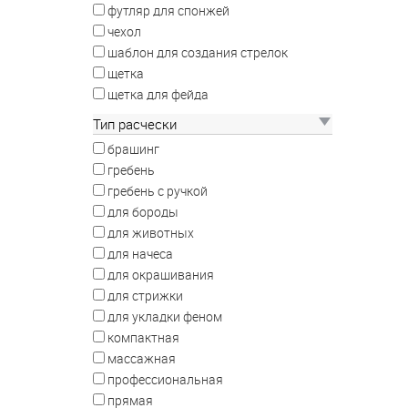
футляр для спонжей
чехол
шаблон для создания стрелок
щетка
щетка для фейда
Тип расчески
брашинг
гребень
гребень с ручкой
для бороды
для животных
для начеса
для окрашивания
для стрижки
для укладки феном
компактная
массажная
профессиональная
прямая