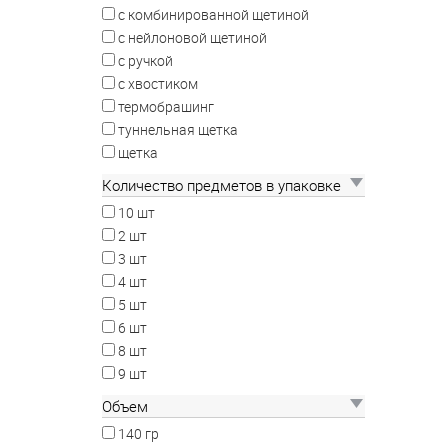
с комбинированной щетиной
с нейлоновой щетиной
с ручкой
с хвостиком
термобрашинг
туннельная щетка
щетка
Количество предметов в упаковке
10 шт
2 шт
3 шт
4 шт
5 шт
6 шт
8 шт
9 шт
Объем
140 гр