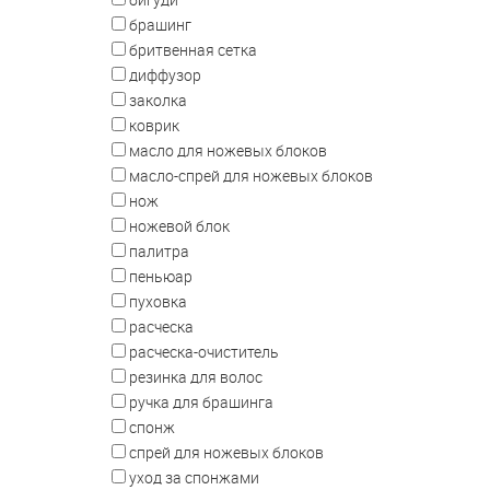
брашинг
бритвенная сетка
диффузор
заколка
коврик
масло для ножевых блоков
масло-спрей для ножевых блоков
нож
ножевой блок
палитра
пеньюар
пуховка
расческа
расческа-очиститель
резинка для волос
ручка для брашинга
спонж
спрей для ножевых блоков
уход за спонжами