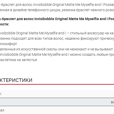
-браслет для волос invisibobble Original Matte Me Myselfie and I Р
нная в дизайне телефонного шнура, резинка-браслет нежного розо
-браслет для волос invisibobble Original Matte Me Myselfie and I
ости:
visibobble Original Matte Me Myselfie and I – стильный аксессуар на 
езинки подходят для всех типов волос, надежно фиксируют прическ
искомфорт.
деланные из искусственной смолы они не намокают и не вызывают а
invisibobble Original Matte Me Myselfie and I можно создать любые п
раслетика на запястье.
КТЕРИСТИКИ
л
р
в
иал