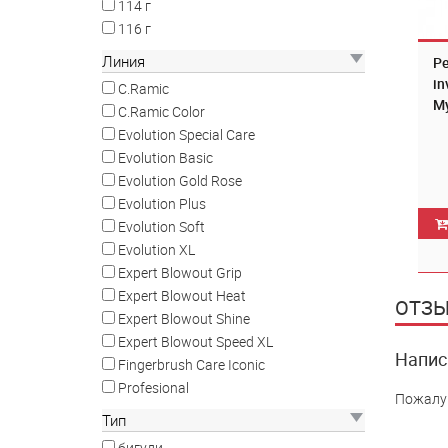
114 г
116 г
Линия
Ре
in
C.Ramic
My
C.Ramic Color
3 
Evolution Special Care
Evolution Basic
Evolution Gold Rose
Evolution Plus
Evolution Soft
Evolution XL
Expert Blowout Grip
Expert Blowout Heat
ОТЗЫ
Expert Blowout Shine
Expert Blowout Speed XL
Напис
Fingerbrush Care Iconic
Profesional
Пожалу
Тип
бигуди