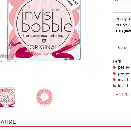
Упакуе
особе
ПОДАР
Купить
Теги:
резинк
резин
invisib
invisib
НАШЛИ 
АНИЕ