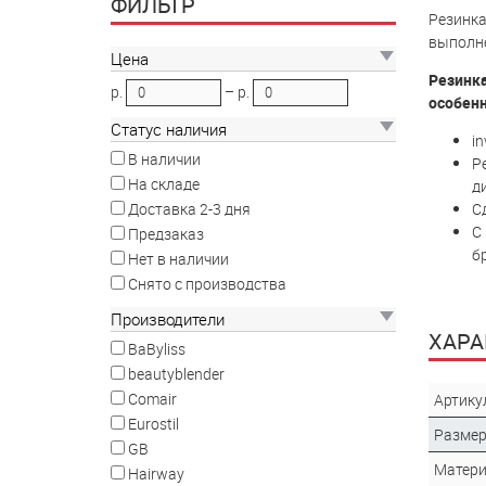
ФИЛЬТР
Резинка
выполне
Цена
Резинка
р.
–
р.
особенн
Статус наличия
in
В наличии
Р
На складе
д
С
Доставка 2-3 дня
С 
Предзаказ
б
Нет в наличии
Снято с производства
Производители
ХАРА
BaByliss
beautyblender
Comair
Артику
Eurostil
Разме
GB
Матер
Hairway