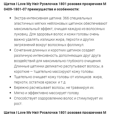
Щетка I Love My Hair Русалочка 1801 розовая прозрачная M
0409-1801-07 преимущества и особенности:
Экстра-интенсивная щетина: 366 специальных
эластичных мягких нейлоновых щетинок обеспечивают
максимальный эффект, очищая каждую из волосяных
луковиц. Для здоровья волос и кожи головы очень
важно удалять излишки жира, перхоти и других
загрязнений вокруг волосяных фолликул.
Сочетание длинных и коротких щетинок создает
различную интенсивность дополняющих друг друга
воздействий для максимально глубокого очищения.
Длинные щетинки деликатно распутывают волосы, а
короткие — тщательно массируют кожу головы.
Тщательно очищает кожу головы от излишков жира,
перхоти, остатков краски и т.д.
Бережно расчесывает волосы, не травмируя их.
Мягко и эффективно массирует голову.
Способствует оздоровлению волос и стимулирует их
рост.
Щетка I Love My Hair Русалочка 1801 розовая прозрачная M