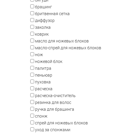
брашинг
бритвенная сетка
диффузор
заколка
коврик
масло для ножевых блоков
масло-спрей для ножевых блоков
нож
ножевой блок
палитра
пеньюар
пуховка
расческа
расческа-очиститель
резинка для волос
ручка для брашинга
спонж
спрей для ножевых блоков
уход за спонжами