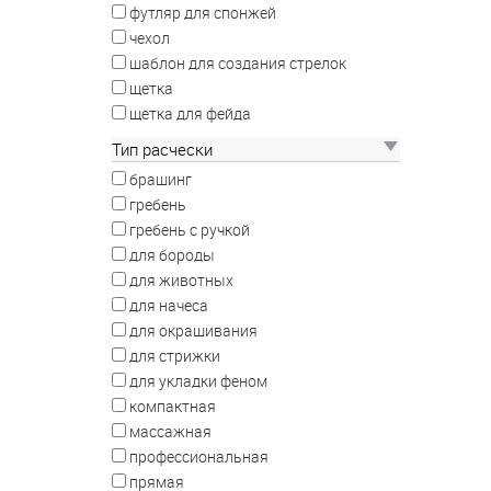
футляр для спонжей
чехол
шаблон для создания стрелок
щетка
щетка для фейда
Тип расчески
брашинг
гребень
гребень с ручкой
для бороды
для животных
для начеса
для окрашивания
для стрижки
для укладки феном
компактная
массажная
профессиональная
прямая