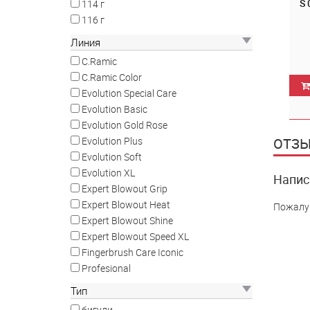
S 
114 г
116 г
Линия
C.Ramic
C.Ramic Color
Evolution Special Care
Evolution Basic
Evolution Gold Rose
ОТЗЫ
Evolution Plus
Evolution Soft
Evolution XL
Напис
Expert Blowout Grip
Expert Blowout Heat
Пожалу
Expert Blowout Shine
Expert Blowout Speed XL
Fingerbrush Care Iconic
Profesional
Тип
бигуди