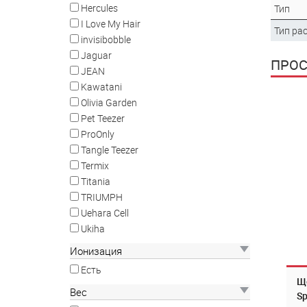
Hercules
Тип
I Love My Hair
Тип ра
invisibobble
Jaguar
ПРО
JEAN
Kawatani
Olivia Garden
Pet Teezer
ProOnly
Tangle Teezer
Termix
Titania
TRIUMPH
Uehara Cell
Ukiha
Ионизация
Есть
Ще
Вес
Sp