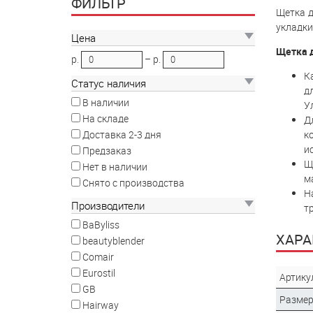
ФИЛЬТР
Щетка д
укладки
Цена
Щетка д
р.
–
р.
К
Статус наличия
д
В наличии
У
На складе
Д
к
Доставка 2-3 дня
и
Предзаказ
Щ
Нет в наличии
м
Снято с производства
Н
Производители
т
BaByliss
ХАРА
beautyblender
Comair
Eurostil
Артику
GB
Разме
Hairway