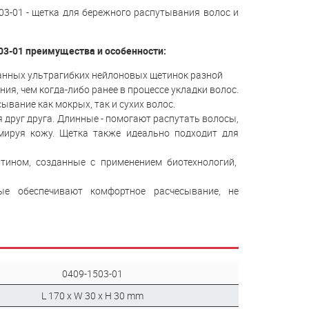
503-01 - щетка для бережного распутывания волос и
1503-01 преимущества и особенности:
нных ультрагибких нейлоновых щетинок разной
я, чем когда-либо ранее в процессе укладки волос.
вание как мокрых, так и сухих волос.
друг друга. Длинные - помогают распутать волосы,
мируя кожу. Щетка также идеально подходит для
ином, созданные с применением биотехнологий,
е обеспечивают комфортное расчесывание, не
0409-1503-01
L 170 x W 30 x H 30 mm