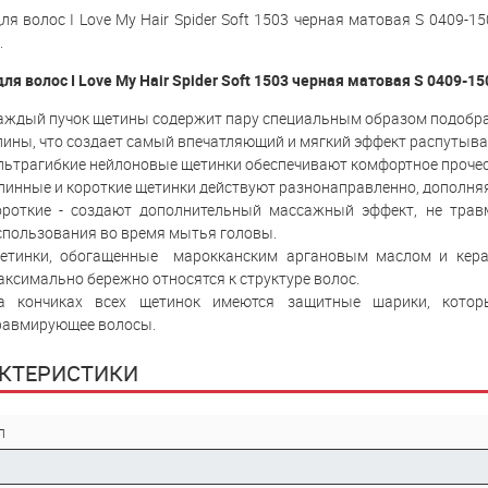
ля волос I Love My Hair Spider Soft 1503 черная матовая S 0409-1
.
ля волос I Love My Hair Spider Soft 1503 черная матовая S 0409-
аждый пучок щетины содержит пару специальным образом подобра
лины, что создает самый впечатляющий и мягкий эффект распутывани
льтрагибкие нейлоновые щетинки обеспечивают комфортное прочесы
линные и короткие щетинки действуют разнонаправленно, дополняя 
ороткие - создают дополнительный массажный эффект, не трав
спользования во время мытья головы.
етинки, обогащенные марокканским аргановым маслом и керат
аксимально бережно относятся к структуре волос.
а кончиках всех щетинок имеются защитные шарики, которы
равмирующее волосы.
КТЕРИСТИКИ
л
р