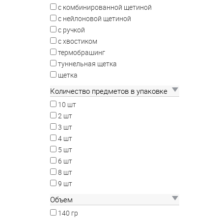
с комбинированной щетиной
с нейлоновой щетиной
с ручкой
с хвостиком
термобрашинг
туннельная щетка
щетка
Количество предметов в упаковке
10 шт
2 шт
3 шт
4 шт
5 шт
6 шт
8 шт
9 шт
Объем
140 гр