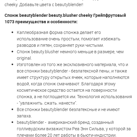
cheeky. Добавьте цвета с beautyblender!
Спонж beautyblender beauty.blusher cheeky Грейпфрутовый
1073 преимущества и особенности:
Каплеобразная форма спонжа делает его
использование очень простым, помогает избежать
разводов и пятен, сохраняет руки чистыми.
Спонж beauty.blusher немного меньше в размере, чем
original.
Изготовлен из того же эксклюзивного материала, что и
все спонжи beautyblender - безлатексной пены, и также
имеет структуру открытых ячеек, которые наполняются
водой, когда спонж смачивают. Благодаря этому
косметическое средство остается на поверхности
спонжа, а не поглощается им. Технология использования
- "увлажнить. сжать. нанести".
Все спонжи beautyblender безлатексные и не имеют
запаха.
beautyblender - американский бренд, созданный
голливудским визажистом Реа Энн Сильва, у которой за
плечами более 20 лет работы в бьюти-индустрии.