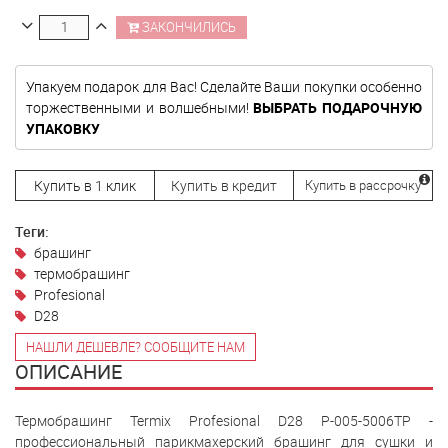
ЗАКОНЧИЛИСЬ
Упакуем подарок для Вас! Сделайте Ваши покупки особенно
торжественными и волшебными!
ВЫБРАТЬ ПОДАРОЧНУЮ
УПАКОВКУ
Купить в 1 клик
Купить в кредит
Купить в рассрочку
Теги:
брашинг
термобрашинг
Profesional
D28
НАШЛИ ДЕШЕВЛЕ? СООБЩИТЕ НАМ
ОПИСАНИЕ
Термобрашинг Termix Profesional D28 P-005-5006TP -
профессиональный парикмахерский брашинг для сушки и