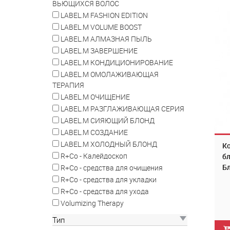
ВЬЮЩИХСЯ ВОЛОС
LABEL.M FASHION EDITION
LABEL.M VOLUME BOOST
LABEL.M АЛМАЗНАЯ ПЫЛЬ
LABEL.M ЗАВЕРШЕНИЕ
LABEL.M КОНДИЦИОНИРОВАНИЕ
LABEL.M ОМОЛАЖИВАЮЩАЯ
ТЕРАПИЯ
LABEL.M ОЧИЩЕНИЕ
LABEL.M РАЗГЛАЖИВАЮЩАЯ СЕРИЯ
LABEL.M СИЯЮЩИЙ БЛОНД
LABEL.M СОЗДАНИЕ
LABEL.M ХОЛОДНЫЙ БЛОНД
К
R+Co - Калейдоскоп
бл
Бл
R+Co - средства для очищения
Co
R+Co - средства для укладки
R+Co - средства для ухода
Volumizing Therapy
Тип