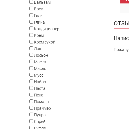
Бальзам
Воск
Гель
ОТЗЫ
Глина
Кондиционер
Крем
Напис
Крем сухой
Лак
Пожалу
Лосьон
Маска
Масло
Мусс
Набор
Паста
Пена
Помада
Праймер
Пудра
Спрей
Суфле