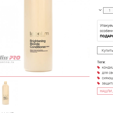
Упакуе
особе
ПОДАР
Купить
Теги:
конди
для св
сияющ
защит
НАШЛИ 