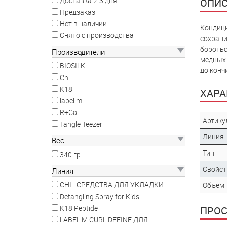
Доставка 2-3 дня
ОПИС
Предзаказ
Нет в наличии
Кондици
Снято с производства
сохрани
боротьс
Производители
медных 
BIOSILK
до конч
Chi
K18
ХАРА
label.m
R+Co
Артику
Tangle Teezer
Линия
Вес
Тип
340 гр
Свойст
Линия
CHI - СРЕДСТВА ДЛЯ УКЛАДКИ
Объем
Detangling Spray for Kids
K18 Peptide
ПРО
LABEL.M CURL DEFINE ДЛЯ