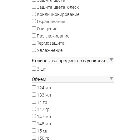
Защита цвета, блеск
Кондиционирование
Окрашивание
Очищение
Разглаживание
Термозащита
Увлажнение
Количество предметов в упаковке
3 шт
Объем
124 мл
133 мл
14 гр
147 гр
147 мл
148 мл
15 мл
150 гр