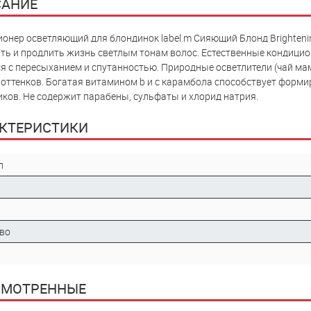
АНИЕ
онер осветляющий для блондинок label.m Сияющий Блонд Brightenin
ть и продлить жизнь светлым тонам волос. Естественные кондиц
я с пересыханием и спутанностью. Природные осветлители (чай м
оттенков. Богатая витамином b и c карамбола способствует форми
иков. Не содержит парабены, сульфаты и хлорид натрия.
КТЕРИСТИКИ
л
во
СМОТРЕННЫЕ