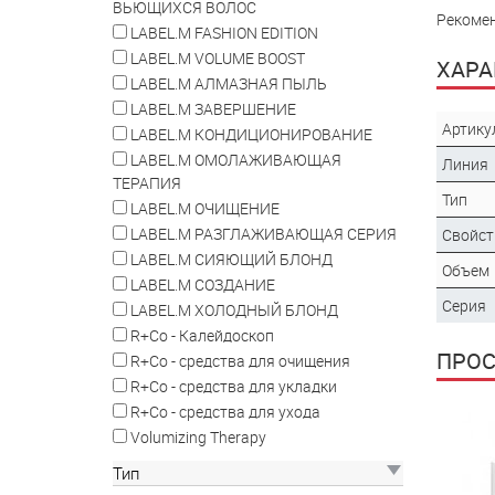
ВЬЮЩИХСЯ ВОЛОС
Рекомен
LABEL.M FASHION EDITION
LABEL.M VOLUME BOOST
ХАРА
LABEL.M АЛМАЗНАЯ ПЫЛЬ
LABEL.M ЗАВЕРШЕНИЕ
Артику
LABEL.M КОНДИЦИОНИРОВАНИЕ
LABEL.M ОМОЛАЖИВАЮЩАЯ
Линия
ТЕРАПИЯ
Тип
LABEL.M ОЧИЩЕНИЕ
LABEL.M РАЗГЛАЖИВАЮЩАЯ СЕРИЯ
Свойст
LABEL.M СИЯЮЩИЙ БЛОНД
Объем
LABEL.M СОЗДАНИЕ
Серия
LABEL.M ХОЛОДНЫЙ БЛОНД
R+Co - Калейдоскоп
ПРО
R+Co - средства для очищения
R+Co - средства для укладки
R+Co - средства для ухода
Volumizing Therapy
Тип