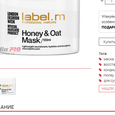
Упакуе
особе
ПОДАР
Купить
Теги:
маска
восст
конди
Honey 
для су
НАШЛИ 
АНИЕ