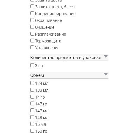
Защита цвета, блеск
Кондиционирование
Окрашивание
Очищение
Разглаживание
Термозащита
Увлажнение
Количество предметов в упаковке
3 шт
Объем
124 мл
133 мл
14 гр
147 гр
147 мл
148 мл
15 мл
150 гр