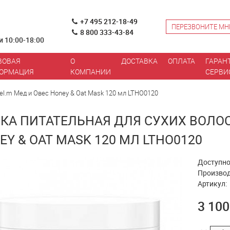
+7 495 212-18-49
ПЕРЕЗВОНИТЕ МН
8 800 333-43-84
и 10:00-18:00
ВОВАЯ
О
ДОСТАВКА
ОПЛАТА
ГАРАН
ОРМАЦИЯ
КОМПАНИИ
СЕРВИ
bel.m Мед и Овес Honey & Oat Mask 120 мл LTHO0120
КА ПИТАТЕЛЬНАЯ ДЛЯ СУХИХ ВОЛОС 
EY & OAT MASK 120 МЛ LTHO0120
Доступно
Производ
Артикул:
3 100