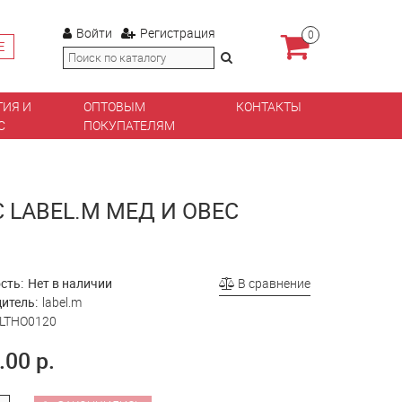
Войти
Регистрация
0
Е
ТИЯ И
ОПТОВЫМ
КОНТАКТЫ
С
ПОКУПАТЕЛЯМ
LABEL.M МЕД И ОВЕС
сть:
Нет в наличии
В сравнение
итель:
label.m
LTHO0120
.00 р.