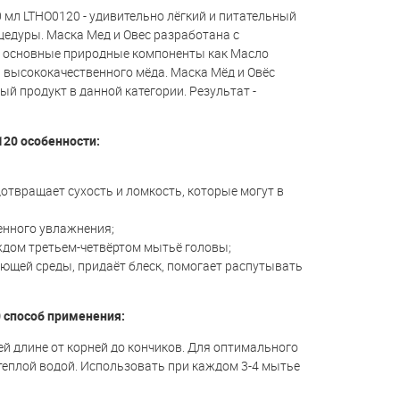
0 мл LTHO0120 - удивительно лёгкий и питательный
едуры. Маска Мед и Овес разработана с
е основные природные компоненты как Масло
 высококачественного мёда. Маска Мёд и Овёс
 продукт в данной категории. Результат -
120 особенности:
отвращает сухость и ломкость, которые могут в
енного увлажнения;
ждом третьем-четвёртом мытьё головы;
ющей среды, придаёт блеск, помогает распутывать
0 способ применения:
й длине от корней до кончиков. Для оптимального
 теплой водой. Использовать при каждом 3-4 мытье