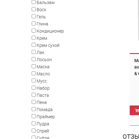
Бальзам
Воск
Гель
Глина
Кондиционер
Крем
Крем сухой
Лак
Лосьон
Ма
Маска
во
& 
Масло
Мусс
Набор
Паста
Пена
Помада
Праймер
Пудра
Спрей
ОТЗЫ
Суфле