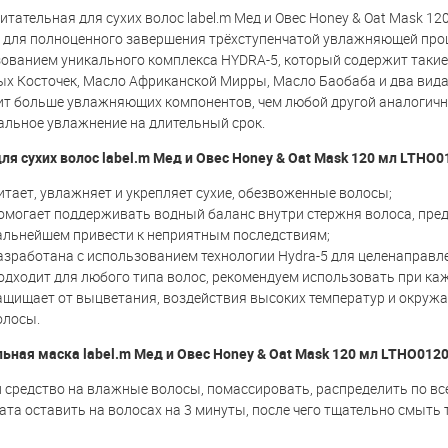
итательная для сухих волос label.m Мед и Овес Honey & Oat Mask 12
 для полноценного завершения трёхступенчатой увлажняющей проц
ованием уникального комплекса HYDRA-5, который содержит таки
х Косточек, Масло Африканской Мирры, Масло Баобаба и два вида
т больше увлажняющих компонентов, чем любой другой аналогичный
льное увлажнение на длительный срок.
ля сухих волос label.m Мед и Овес Honey & Oat Mask 120 мл LTHO0
итает, увлажняет и укрепляет сухие, обезвоженные волосы;
омогает поддерживать водный баланс внутри стержня волоса, пред
альнейшем привести к неприятным последствиям;
азработана с использованием технологии Hydra-5 для целенаправл
одходит для любого типа волос, рекомендуем использовать при ка
ащищает от выцветания, воздействия высоких температур и окружа
олосы.
ьная маска label.m Мед и Овес Honey & Oat Mask 120 мл LTHO012
 средство на влажные волосы, помассировать, распределить по все
ата оставить на волосах на 3 минуты, после чего тщательно смыть