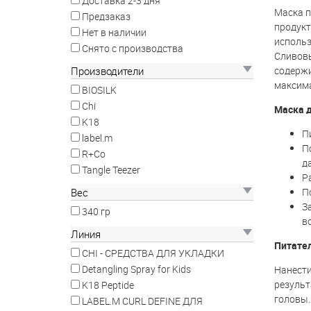
Доставка 2-3 дня
Маска п
Предзаказ
продукт
Нет в наличии
использ
Снято с производства
Сливовы
содержи
Производители
максима
BIOSILK
Chi
Маска д
K18
П
label.m
П
R+Co
д
Tangle Teezer
Р
П
Вес
З
340 гр
в
Линия
Питател
CHI - СРЕДСТВА ДЛЯ УКЛАДКИ
Detangling Spray for Kids
Нанести
результ
K18 Peptide
головы.
LABEL.M CURL DEFINE ДЛЯ