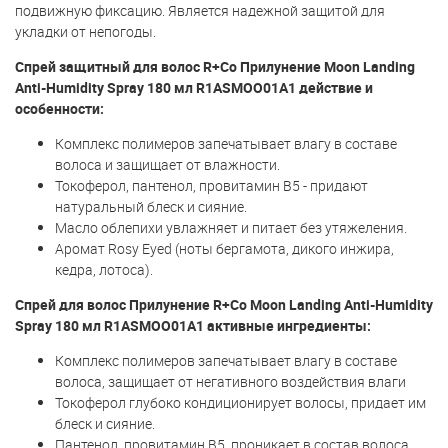
подвижную фиксацию. Является надежной защитой для
укладки от непогоды.
Спрей защитный для волос R+Co Прилунение Moon Landing
Anti-Humidity Spray 180 мл R1ASMOO01A1 действие и
особенности:
Комплекс полимеров запечатывает влагу в составе
волоса и защищает от влажности.
Токоферол, пантенол, провитамин В5 - придают
натуральный блеск и сияние.
Масло облепихи увлажняет и питает без утяжеления.
Аромат Rosy Eyed (ноты бергамота, дикого инжира,
кедра, лотоса).
Спрей для волос Прилунение R+Co Moon Landing Anti-Humidity
Spray 180 мл R1ASMOO01A1 активные ингредиенты:
Комплекс полимеров запечатывает влагу в составе
волоса, защищает от негативного воздействия влаги
Токоферол глубоко кондиционирует волосы, придает им
блеск и сияние.
Пантенол, провитамин В5, проникает в состав волоса,