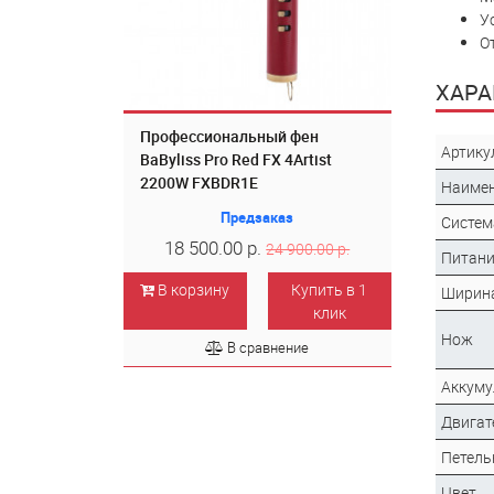
У
О
ХАРА
Профессиональный фен
Артику
BaByliss Pro Red FX 4Artist
2200W FXBDR1E
Наиме
Предзаказ
Систем
18 500.00 р.
24 900.00 р.
Питани
В корзину
Купить в 1
Ширин
клик
Нож
В сравнение
Аккуму
Двигат
Петель
Цвет