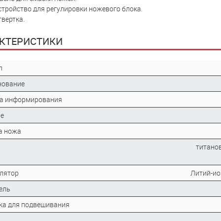
стройство для регулировки ножевого блока.
твертка.
КТЕРИСТИКИ
л
нование
а информирования
е
а ножа
титано
лятор
Литий-ио
ель
ка для подвешивания