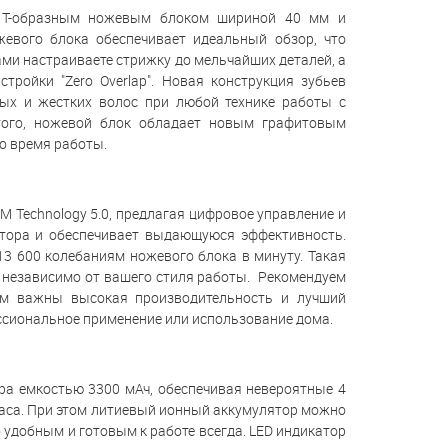
м T-образным ножевым блоком шириной 40 мм и
евого блока обеспечивает идеальный обзор, что
ми настраиваете стрижку до мельчайших деталей, а
ройки "Zero Overlap". Новая конструкция зубьев
тых и жестких волос при любой технике работы с
 того, ножевой блок обладает новым графитовым
о время работы.
M Technology 5.0, предлагая цифровое управление и
отора и обеспечивает выдающуюся эффективность.
 13 600 колебаниям ножевого блока в минуту. Такая
 независимо от вашего стиля работы. Рекомендуем
ам важны высокая производительность и лучший
ессиональное применение или использование дома.
ра емкостью 3300 мАч, обеспечивая невероятные 4
часа. При этом литиевый ионный аккумулятор можно
о удобным и готовым к работе всегда. LED индикатор