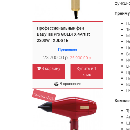
функцио
Преимущ
П
Профессиональный фен
Т
BaByliss Pro GOLDFX 4Artist
М
2200W FXBDG1E
Н
Ц
Предзаказ
В
23 700.00 р.
25 900.00 р.
И
Li
В корзину
Купить в 1
П
клик
П
В сравнение
В
L
скидка -26%
Компле
Т
А
Щ
М