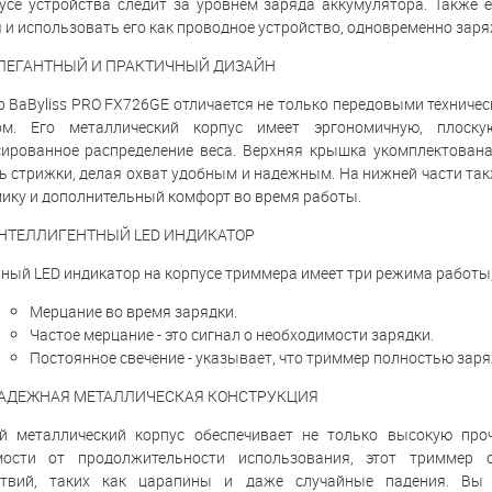
усе устройства следит за уровнем заряда аккумулятора. Также
 и использовать его как проводное устройство, одновременно зар
ЛЕГАНТНЫЙ И ПРАКТИЧНЫЙ ДИЗАЙН
 BaByliss PRO FX726GE отличается не только передовыми техниче
ом. Его металлический корпус имеет эргономичную, плоск
ированное распределение веса. Верхняя крышка укомплектован
ь стрижки, делая охват удобным и надежным. На нижней части так
ику и дополнительный комфорт во время работы.
НТЕЛЛИГЕНТНЫЙ LED ИНДИКАТОР
ный LED индикатор на корпусе триммера имеет три режима работы
Мерцание во время зарядки.
Частое мерцание - это сигнал о необходимости зарядки.
Постоянное свечение - указывает, что триммер полностью заря
АДЕЖНАЯ МЕТАЛЛИЧЕСКАЯ КОНСТРУКЦИЯ
й металлический корпус обеспечивает не только высокую проч
мости от продолжительности использования, этот триммер 
ствий, таких как царапины и даже случайные падения. Вы