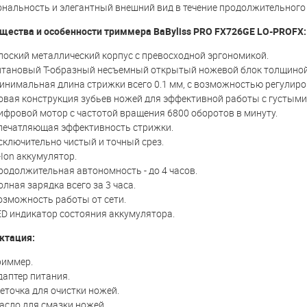
нальность и элегантный внешний вид в течение продолжительного
ества и особенности триммера BaByliss PRO FX726GE LO-PROFX:
лоский металлический корпус с превосходной эргономикой.
итановый Т-образный несъемный открытый ножевой блок толщиной 
инимальная длина стрижки всего 0.1 мм, с возможностью регулиров
овая конструкция зубьев ножей для эффективной работы с густыми
ифровой мотор с частотой вращения 6800 оборотов в минуту.
печатляющая эффективность стрижки.
сключительно чистый и точный срез.
-Ion аккумулятор.
родолжительная автономность - до 4 часов.
олная зарядка всего за 3 часа.
озможность работы от сети.
ED индикатор состояния аккумулятора.
ктация:
риммер.
даптер питания.
еточка для очистки ножей.
асло для смазки ножей.