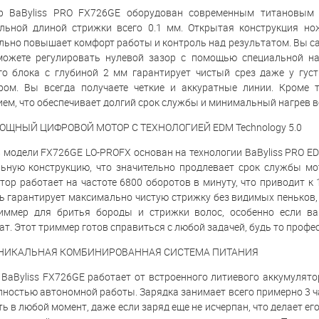
р BaByliss PRO FX726GE оборудован современным титановы
льной длиной стрижки всего 0.1 мм. Открытая конструкция нож
льно повышает комфорт работы и контроль над результатом. Вы са
ожете регулировать нулевой зазор с помощью специальной наст
о блока с глубиной 2 мм гарантирует чистый срез даже у гус
ром. Вы всегда получаете четкие и аккуратные линии. Кроме
ем, что обеспечивает долгий срок службы и минимальный нагрев в
ОЩНЫЙ ЦИФРОВОЙ МОТОР С ТЕХНОЛОГИЕЙ EDM Technology 5.0
 модели FX726GE LO-PROFX основан на технологии BaByliss PRO ED
ьную конструкцию, что значительно продлевает срок службы м
тор работает на частоте 6800 оборотов в минуту, что приводит к
ь гарантирует максимально чистую стрижку без видимых пеньков,
риммер для бритья бороды и стрижки волос, особенно если в
ат. Этот триммер готов справиться с любой задачей, будь то проф
НИКАЛЬНАЯ КОМБИНИРОВАННАЯ СИСТЕМА ПИТАНИЯ
BaByliss FX726GE работает от встроенного литиевого аккумулято
лностью автономной работы. Зарядка занимает всего примерно 3 
ь в любой момент, даже если заряд еще не исчерпан, что делает ег