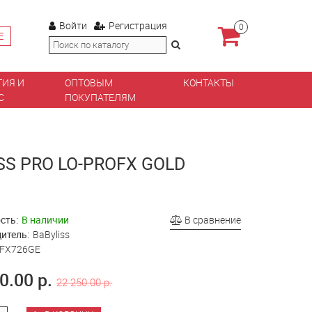
Войти
Регистрация
0
Е
ТИЯ И
ОПТОВЫМ
КОНТАКТЫ
С
ПОКУПАТЕЛЯМ
 PRO LO-PROFX GOLD
сть:
В наличии
В сравнение
итель:
BaByliss
FX726GE
0.00 р.
22 250.00 р.