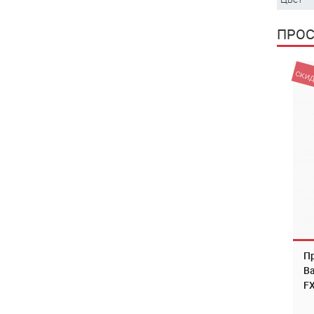
ПРО
скид
П
Ba
F