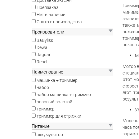
Доставка 2-3 дня
Тримме
Предзаказ
минима
Нет в наличии
значите
Снято с производства
также м
ножевог
Производители
тримме
BaByliss
покрыти
Dewal
Jaguar
М
Rebel
Мотор в
Наименование
специал
Этот мо
машинка + триммер
скорост
набор
этот т
набор машинка + триммер
результ
розовый золотой
триммер
У
триммер для стрижки
Модель 
Питание
часа по
заряжат
аккумулятор