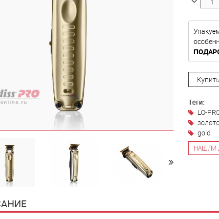
Упакуе
особе
ПОДАР
Купить
Теги:
LO-PR
золот
gold
НАШЛИ 
АНИЕ