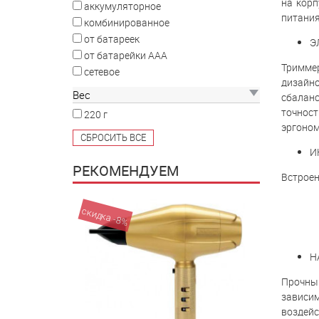
на корп
аккумуляторное
питания
комбинированное
от батареек
Э
от батарейки ААА
Триммер
сетевое
дизайн
Вес
сбаланс
точност
220 г
эргоном
И
РЕКОМЕНДУЕМ
Встроен
скидка -8%
Н
Прочны
зависи
воздей